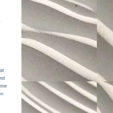
t
at
und
eine
en