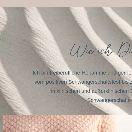
Wie ich Dic
Ich bin freiberufliche Hebamme und gern
vom positiven Schwangerschaftstest bis zu
im klinischen und außerklinischen 
Schwangerschafts-