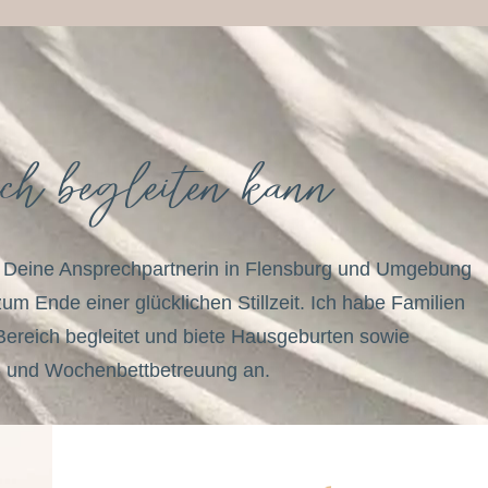
h begleiten kann
e Deine Ansprechpartnerin in Flensburg und Umgebung
m Ende einer glücklichen Stillzeit. Ich habe Familien
Bereich begleitet und biete Hausgeburten sowie
 und Wochenbettbetreuung an.